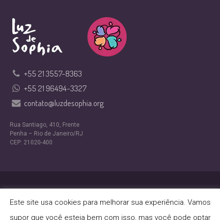
+55 21 3557-8363
+55 21 96494-3327
contato@luzdesophia.org
Rua Santiago, 410, Frente
Penha – Rio de Janeiro/RJ
CEP: 21020-400
Design por
Nexfera Digital
Este site usa cookies para melhorar sua experiência. Vamos
Política de Privacidade
/ ONG Luz de Sophia © 2024 |
supor que você esteja bem com isso, mas você pode optar