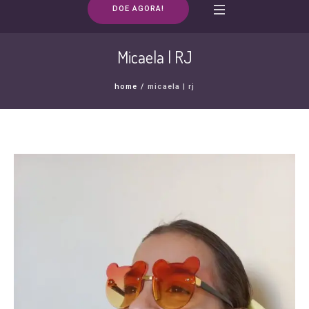
DOE AGORA!
Micaela | RJ
home
/
micaela | rj