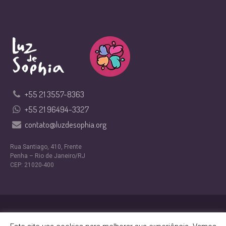
+55 21 3557-8363
+55 21 96494-3327
contato@luzdesophia.org
Rua Santiago, 410, Frente
Penha – Rio de Janeiro/RJ
CEP: 21020-400
Design por
Nexfera Digital