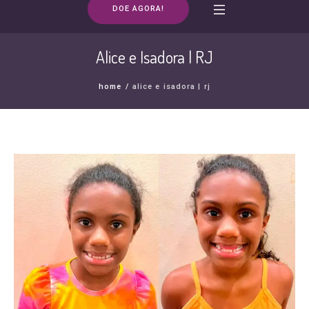
DOE AGORA!
Alice e Isadora | RJ
home
/
alice e isadora | rj