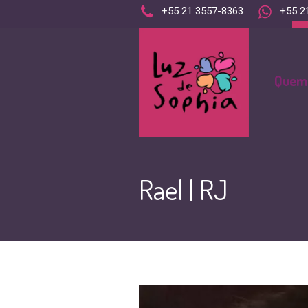
+55 21 3557-8363
+55 2
contato@luzdesophia.org
Quem
Rael | RJ