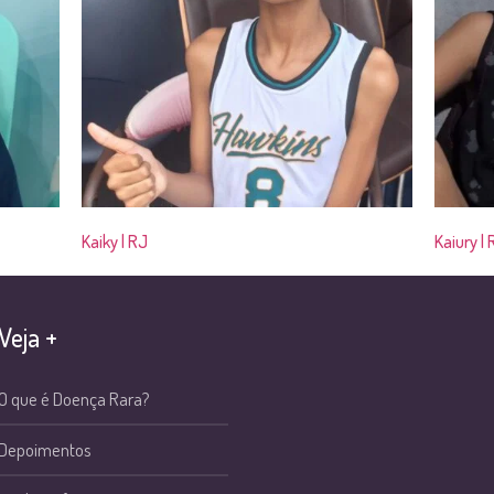
Kaiky | RJ
Kaiury | 
Veja +
O que é Doença Rara?
Depoimentos