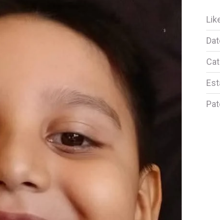
Lik
Dat
Cat
Est
Pat