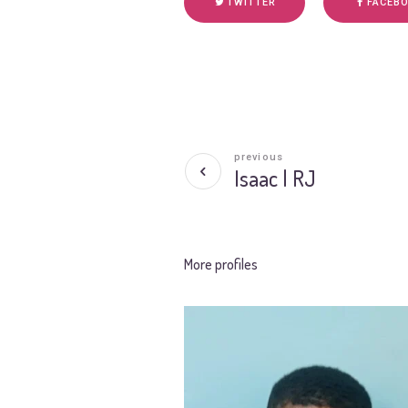
TWITTER
FACEB
previous
Isaac | RJ
More profiles