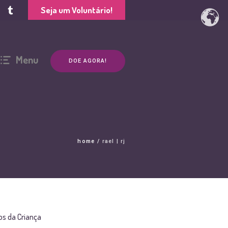
Seja um Voluntário!
Menu
DOE AGORA!
home
/
rael | rj
s da Criança