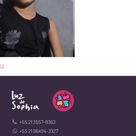
RJ
Miguel Leandro | RJ
+55 21 3557-8363
+55 21 96494-3327