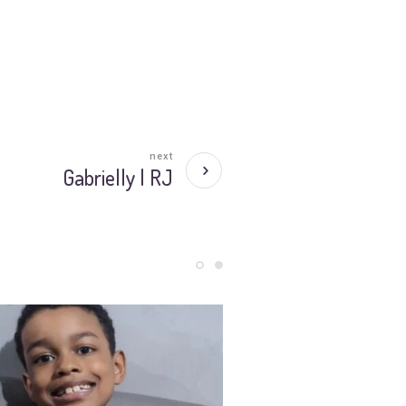
next
Gabrielly | RJ