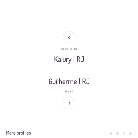
previous
Kaiury | RJ
Guilherme | RJ
next
More profiles