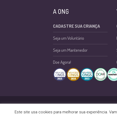
A ONG
CADASTRE SUA CRIANÇA
Seja um Voluntário
Seja um Mantenedor
Doe Agora!
Política de Privacidade
/ ONG Luz de
Este site usa cookies para melhorar sua experiência. Va