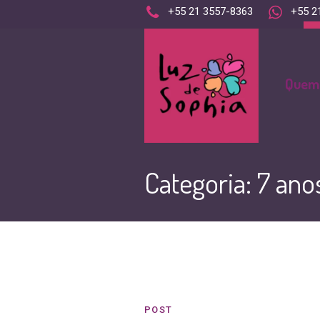
+55 21 3557-8363
+55 2
contato@luzdesophia.org
Quem
Categoria:
7 ano
POST