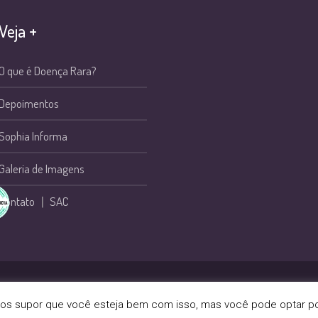
Veja +
O que é Doença Rara?
Depoimentos
Sophia Informa
Galeria de Imagens
Contato
|
SAC
 Sophia © 2024 | Todos os direitos reservados.
mos supor que você esteja bem com isso, mas você pode optar por 