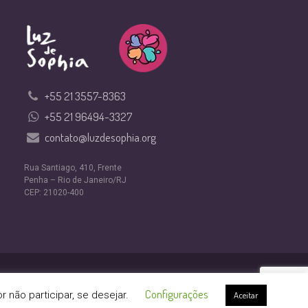
+55 21 3557-8363
+55 21 96494-3327
contato@luzdesophia.org
Rua Santiago, 410, Frente
Penha – Rio de Janeiro/RJ
CEP: 21020-400
Design por
Nexfera Digital
Configurações
não participar, se desejar.
Aceitar