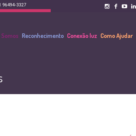
1 96494-3327
Seja um Mantenedor!
 Somos
Reconhecimento
Conexão luz
Como Ajudar
s