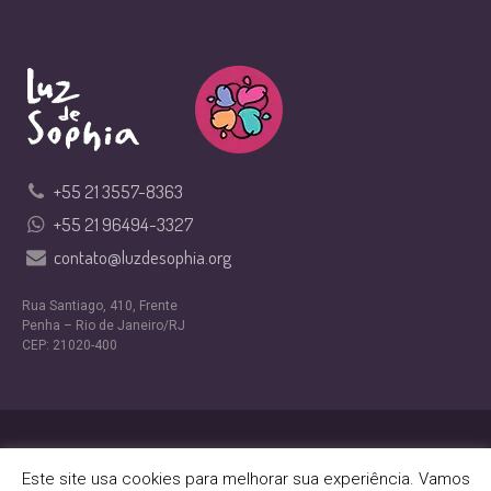
+55 21 3557-8363
+55 21 96494-3327
contato@luzdesophia.org
Rua Santiago, 410, Frente
Penha – Rio de Janeiro/RJ
CEP: 21020-400
Design por
Nexfera Digital
Este site usa cookies para melhorar sua experiência. Vamos