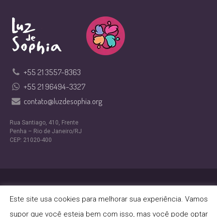
+55 21 3557-8363
+55 21 96494-3327
contato@luzdesophia.org
Rua Santiago, 410, Frente
Penha – Rio de Janeiro/RJ
CEP: 21020-400
Design por
Nexfera Digital
Este site usa cookies para melhorar sua experiência. Vamos
Política de Privacidade
/ ONG Luz de Sophia © 2024 |
supor que você esteja bem com isso, mas você pode optar