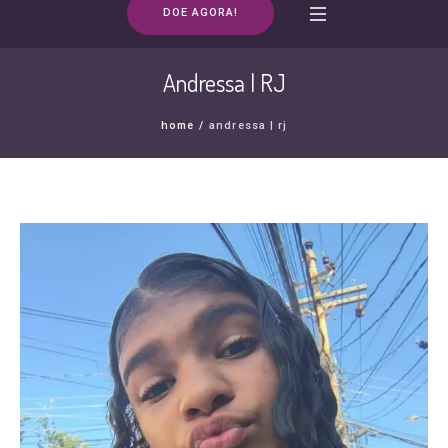
DOE AGORA!
Andressa | RJ
home
/
andressa | rj