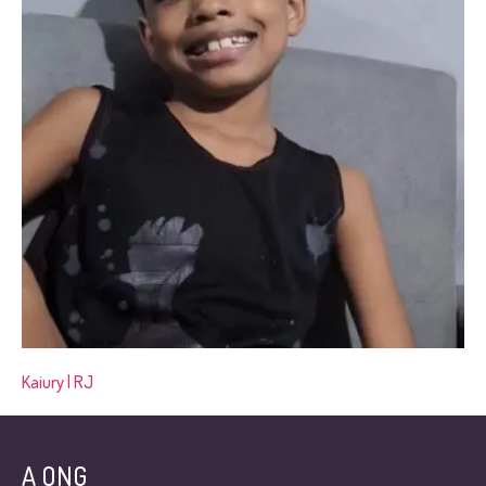
Kaiury | RJ
A ONG