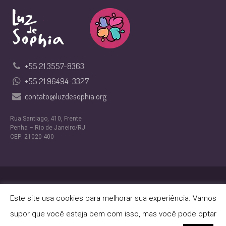
+55 21 3557-8363
+55 21 96494-3327
contato@luzdesophia.org
Rua Santiago, 410, Frente
Penha – Rio de Janeiro/RJ
CEP: 21020-400
Design por
Nexfera Digital
Este site usa cookies para melhorar sua experiência. Vamos
Política de Privacidade
/ ONG Luz de Sophia © 2024 |
supor que você esteja bem com isso, mas você pode optar
Todos os direitos reservados.