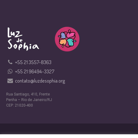
+55 21 3557-8363
+55 21 96494-3327
contato@luzdesophia.org
Rua Santiago, 410, Frente
Penha – Rio de Janeiro/RJ
CEP: 21020-400
Design por
Nexfera Digital